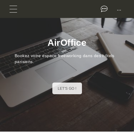
...
AirOffice
Bookez votre espace freeworking dans des hôtels
parisiens.
LET'S GO !