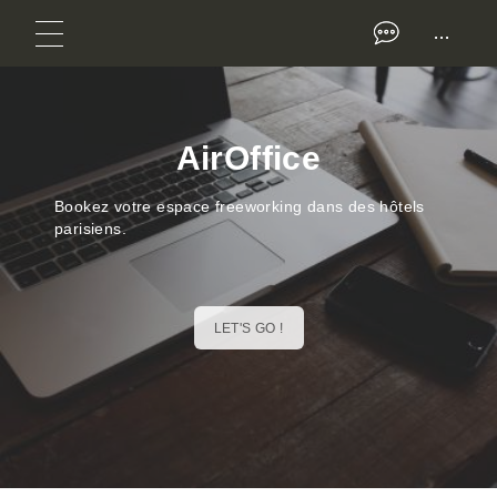
...
AirOffice
Bookez votre espace freeworking dans des hôtels
parisiens.
LET'S GO !